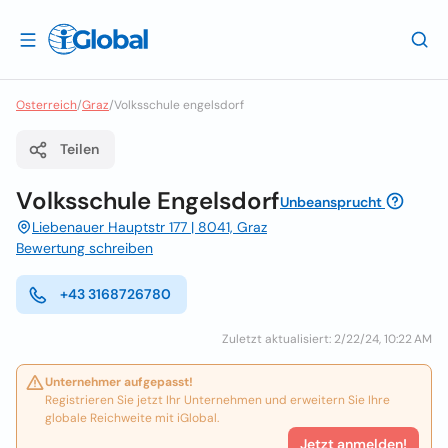
Osterreich
/
Graz
/
Volksschule engelsdorf
Teilen
Volksschule Engelsdorf
Unbeansprucht
Liebenauer Hauptstr 177 | 8041, Graz
Bewertung schreiben
+43 3168726780
Zuletzt aktualisiert: 2/22/24, 10:22 AM
Unternehmer aufgepasst!
Registrieren Sie jetzt Ihr Unternehmen und erweitern Sie Ihre
globale Reichweite mit iGlobal.
Jetzt anmelden!