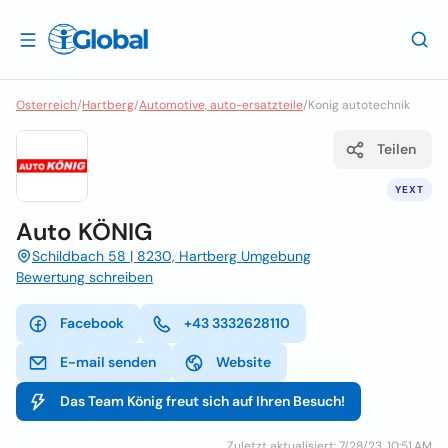
Osterreich
/
Hartberg
/
Automotive, auto-ersatzteile
/
Konig autotechnik
Teilen
YEXT
Auto KÖNIG
Schildbach 58 | 8230, Hartberg Umgebung
Bewertung schreiben
Facebook
+43 3332628110
E-mail senden
Website
Das Team König freut sich auf Ihren Besuch!
Zuletzt aktualisiert: 7/28/23, 10:51 AM