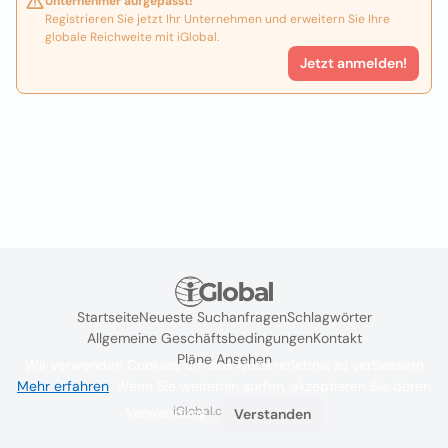
Unternehmer aufgepasst!
Registrieren Sie jetzt Ihr Unternehmen und erweitern Sie Ihre
globale Reichweite mit iGlobal.
Jetzt anmelden!
Startseite
Neueste Suchanfragen
Schlagwörter
Allgemeine Geschäftsbedingungen
Kontakt
Pläne Ansehen
Wir verwenden Cookies, um das Nutzererlebnis zu verbessern
Mehr erfahren
. Wenn Sie weiterhin surfen, akzeptieren Sie deren
iGlobal.co @ 2024
Verwendung.
Verstanden