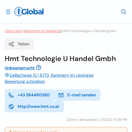
Osterreich
/
Kammern im liesingtal
/
Hmt technologie u handel gmbh
Teilen
Hmt Technologie U Handel Gmbh
Unbeansprucht
Zaillachweg 12 | 8773, Kammern Im Liesingtal
Bewertung schreiben
+43 384480380
E-mail senden
http://www.hmt.co.at
Zuletzt aktualisiert: 2/13/23, 10:36 PM