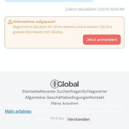
Zuletzt aktualisiert: 2/2/24, 10:49 AM
Unternehmer aufgepasst!
Registrieren Sie jetzt Ihr Unternehmen und erweitern Sie Ihre
globale Reichweite mit iGlobal.
Jetzt anmelden!
Startseite
Neueste Suchanfragen
Schlagwörter
Allgemeine Geschäftsbedingungen
Kontakt
Pläne Ansehen
Wir verwenden Cookies, um das Nutzererlebnis zu verbessern
Mehr erfahren
. Wenn Sie weiterhin surfen, akzeptieren Sie deren
iGlobal.co @ 2024
Verwendung.
Verstanden