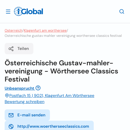
Osterreich
/
Klagenfurt am worthersee
/
Osterreichische gustav mahler vereinigung worthersee classics festival
Teilen
Österreichische Gustav-mahler-
vereinigung - Wörthersee Classics
Festival
Unbeansprucht
Postfach 15 | 9021, Klagenfurt Am Wörthersee
Bewertung schreiben
E-mail senden
http://www.woertherseeclassics.com