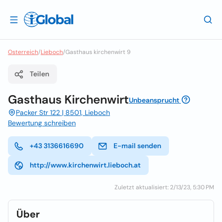
Osterreich
/
Lieboch
/
Gasthaus kirchenwirt 9
Teilen
Gasthaus Kirchenwirt
Unbeansprucht
Packer Str 122 | 8501, Lieboch
Bewertung schreiben
+43 3136616690
E-mail senden
http://www.kirchenwirt.lieboch.at
Zuletzt aktualisiert: 2/13/23, 5:30 PM
Über