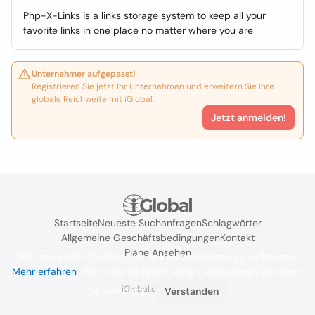
Php-X-Links is a links storage system to keep all your
favorite links in one place no matter where you are
Unternehmer aufgepasst!
Registrieren Sie jetzt Ihr Unternehmen und erweitern Sie Ihre
globale Reichweite mit iGlobal.
Jetzt anmelden!
Startseite
Neueste Suchanfragen
Schlagwörter
Allgemeine Geschäftsbedingungen
Kontakt
Pläne Ansehen
Wir verwenden Cookies, um das Nutzererlebnis zu verbessern
Mehr erfahren
. Wenn Sie weiterhin surfen, akzeptieren Sie deren
iGlobal.co @ 2024
Verwendung.
Verstanden