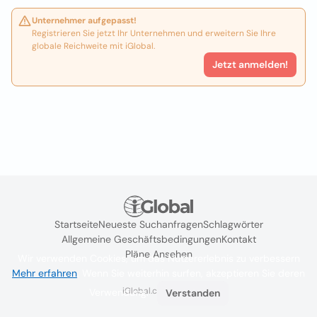
Unternehmer aufgepasst!
Registrieren Sie jetzt Ihr Unternehmen und erweitern Sie Ihre
globale Reichweite mit iGlobal.
Jetzt anmelden!
Startseite
Neueste Suchanfragen
Schlagwörter
Allgemeine Geschäftsbedingungen
Kontakt
Pläne Ansehen
Wir verwenden Cookies, um das Nutzererlebnis zu verbessern
Mehr erfahren
. Wenn Sie weiterhin surfen, akzeptieren Sie deren
iGlobal.co @ 2024
Verwendung.
Verstanden