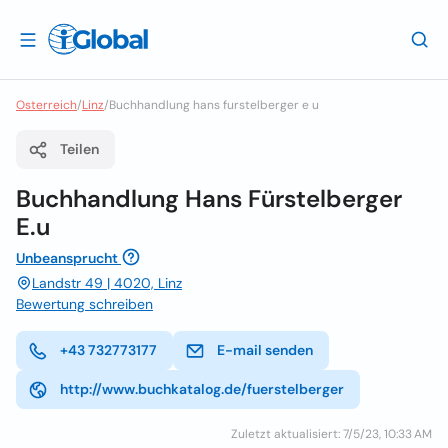
Osterreich
/
Linz
/
Buchhandlung hans furstelberger e u
Teilen
Buchhandlung Hans Fürstelberger
E.u
Unbeansprucht
Landstr 49 | 4020, Linz
Bewertung schreiben
+43 732773177
E-mail senden
http://www.buchkatalog.de/fuerstelberger
Zuletzt aktualisiert: 7/5/23, 10:33 AM