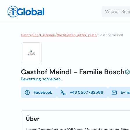
Osterreich
/
Lustenau
/
Nachtleben, gitter, pubs
/
Gasthof meindl
Gasthof Meindl - Familie Bösch
Bewertung schreiben
Facebook
+43 0557782586
E-ma
Über
Unser Gasthof wurde 1952 von Meinrad und Anna Bösch 