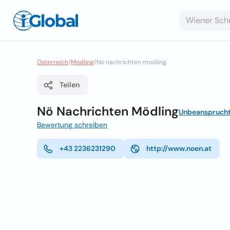
Osterreich
/
Modling
/
No nachrichten modling
Teilen
Nö Nachrichten Mödling
Unbeanspruch
Bewertung schreiben
+43 2236231290
http://www.noen.at