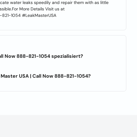
ate water leaks speedily and repair them with as little
ible.For More Details Visit us at
88-821-1054 #LeakMasterUSA
ll Now 888-821-1054 spezialisiert?
 Master USA | Call Now 888-821-1054?