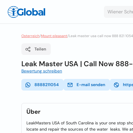
Osterreich
/
Mount pleasant
/
Leak master usa call now 888 821 1054
Teilen
Leak Master USA | Call Now 888
Bewertung schreiben
8888211054
E-mail senden
http
Über
LeakMasters USA of South Carolina is your one stop sho
locate and repair the sources of the water leaks. We at