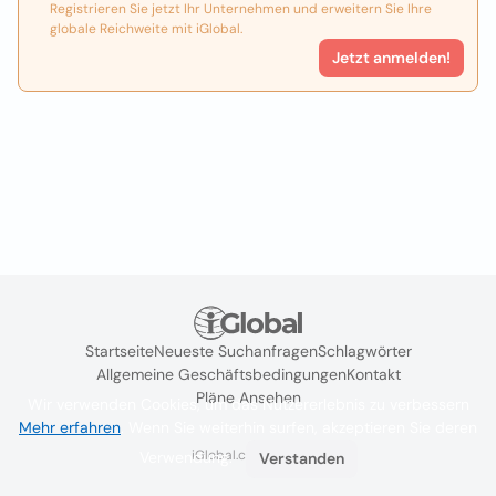
Registrieren Sie jetzt Ihr Unternehmen und erweitern Sie Ihre
globale Reichweite mit iGlobal.
Jetzt anmelden!
Startseite
Neueste Suchanfragen
Schlagwörter
Allgemeine Geschäftsbedingungen
Kontakt
Pläne Ansehen
Wir verwenden Cookies, um das Nutzererlebnis zu verbessern
Mehr erfahren
. Wenn Sie weiterhin surfen, akzeptieren Sie deren
iGlobal.co @ 2024
Verwendung.
Verstanden