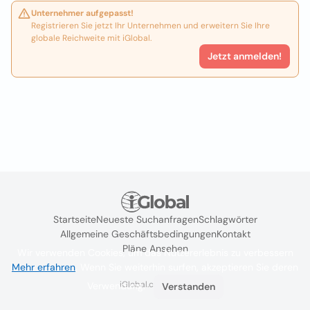
Unternehmer aufgepasst!
Registrieren Sie jetzt Ihr Unternehmen und erweitern Sie Ihre
globale Reichweite mit iGlobal.
Jetzt anmelden!
Startseite
Neueste Suchanfragen
Schlagwörter
Allgemeine Geschäftsbedingungen
Kontakt
Pläne Ansehen
Wir verwenden Cookies, um das Nutzererlebnis zu verbessern
Mehr erfahren
. Wenn Sie weiterhin surfen, akzeptieren Sie deren
iGlobal.co @ 2024
Verwendung.
Verstanden