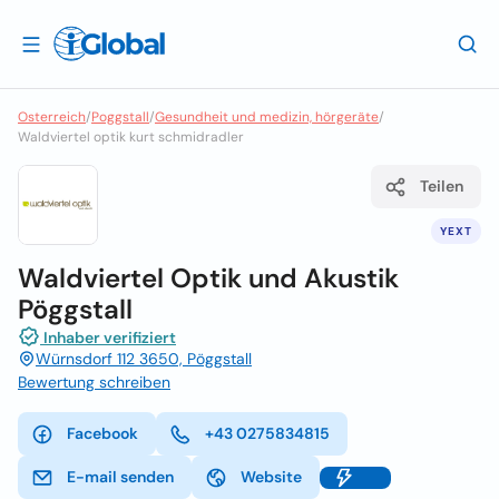
Osterreich
/
Poggstall
/
Gesundheit und medizin, hörgeräte
/
Waldviertel optik kurt schmidradler
Teilen
YEXT
Waldviertel Optik und Akustik
Pöggstall
Inhaber verifiziert
Würnsdorf 112 3650, Pöggstall
Bewertung schreiben
Facebook
+43 0275834815
E-mail senden
Website