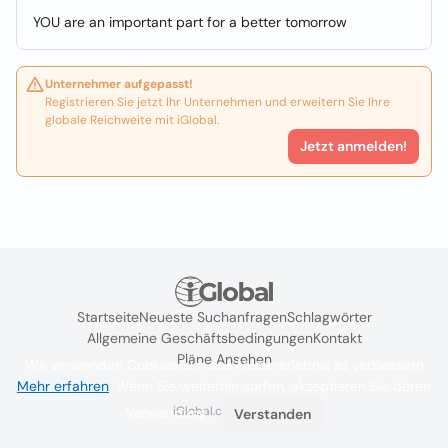
YOU are an important part for a better tomorrow
Unternehmer aufgepasst!
Registrieren Sie jetzt Ihr Unternehmen und erweitern Sie Ihre
globale Reichweite mit iGlobal.
Jetzt anmelden!
Startseite
Neueste Suchanfragen
Schlagwörter
Allgemeine Geschäftsbedingungen
Kontakt
Pläne Ansehen
Wir verwenden Cookies, um das Nutzererlebnis zu verbessern
Mehr erfahren
. Wenn Sie weiterhin surfen, akzeptieren Sie deren
iGlobal.co @ 2024
Verwendung.
Verstanden