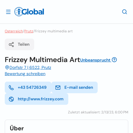
Osterreich
/
Prutz
/
Frizzey multimedia art
Teilen
Frizzey Multimedia Art
Unbeansprucht
Dorfstr 7 | 6522, Prutz
Bewertung schreiben
+43 54726349
E-mail senden
http://www.frizzey.com
Zuletzt aktualisiert: 2/13/23, 6:00 PM
Über