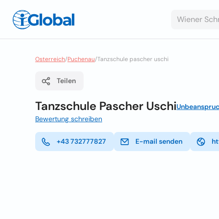
Osterreich
/
Puchenau
/
Tanzschule pascher uschi
Teilen
Tanzschule Pascher Uschi
Unbeanspruc
Bewertung schreiben
+43 732777827
E-mail senden
ht