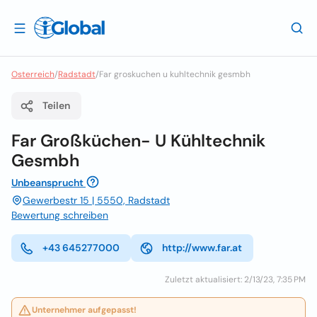
Osterreich
/
Radstadt
/
Far groskuchen u kuhltechnik gesmbh
Teilen
Far Großküchen- U Kühltechnik
Gesmbh
Unbeansprucht
Gewerbestr 15 | 5550, Radstadt
Bewertung schreiben
+43 645277000
http://www.far.at
Zuletzt aktualisiert: 2/13/23, 7:35 PM
Unternehmer aufgepasst!