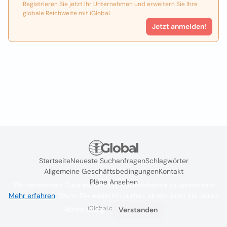
Registrieren Sie jetzt Ihr Unternehmen und erweitern Sie Ihre
globale Reichweite mit iGlobal.
Jetzt anmelden!
Startseite
Neueste Suchanfragen
Schlagwörter
Allgemeine Geschäftsbedingungen
Kontakt
Pläne Ansehen
Wir verwenden Cookies, um das Nutzererlebnis zu verbessern
Mehr erfahren
. Wenn Sie weiterhin surfen, akzeptieren Sie deren
iGlobal.co @ 2024
Verwendung.
Verstanden