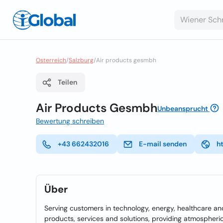
Osterreich
/
Salzburg
/
Air products gesmbh
Teilen
Air Products Gesmbh
Unbeansprucht
Bewertung schreiben
+43 662432016
E-mail senden
h
Über
Serving customers in technology, energy, healthcare and
products, services and solutions, providing atmospheri