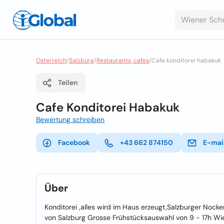
Osterreich
/
Salzburg
/
Restaurants, cafes
/
Cafe konditorei habakuk
Teilen
Cafe Konditorei Habakuk
Bewertung schreiben
Facebook
+43 662 874150
E-mai
Über
Konditorei ,alles wird im Haus erzeugt,Salzburger Nock
von Salzburg Grosse Frühstücksauswahl von 9 - 17h Wie