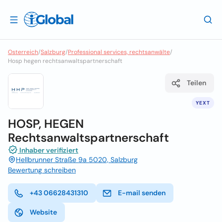
Osterreich
/
Salzburg
/
Professional services, rechtsanwälte
/
Hosp hegen rechtsanwaltspartnerschaft
Teilen
YEXT
HOSP, HEGEN
Rechtsanwaltspartnerschaft
Inhaber verifiziert
Hellbrunner Straße 9a 5020, Salzburg
Bewertung schreiben
+43 06628431310
E-mail senden
Website