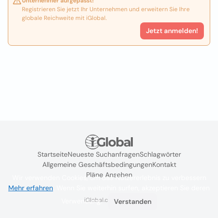
Unternehmer aufgepasst!
Registrieren Sie jetzt Ihr Unternehmen und erweitern Sie Ihre
globale Reichweite mit iGlobal.
Jetzt anmelden!
Startseite
Neueste Suchanfragen
Schlagwörter
Allgemeine Geschäftsbedingungen
Kontakt
Pläne Ansehen
Wir verwenden Cookies, um das Nutzererlebnis zu verbessern
Mehr erfahren
. Wenn Sie weiterhin surfen, akzeptieren Sie deren
iGlobal.co @ 2024
Verwendung.
Verstanden