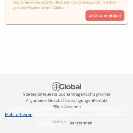
Registrieren Sie jetzt Ihr Unternehmen und erweitern Sie Ihre
globale Reichweite mit iGlobal.
Jetzt anmelden!
Startseite
Neueste Suchanfragen
Schlagwörter
Allgemeine Geschäftsbedingungen
Kontakt
Pläne Ansehen
Wir verwenden Cookies, um das Nutzererlebnis zu verbessern
Mehr erfahren
. Wenn Sie weiterhin surfen, akzeptieren Sie deren
iGlobal.co @ 2024
Verwendung.
Verstanden