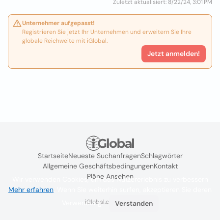
Zuletzt aktualisiert: 8/22/24, 3:01 PM
Unternehmer aufgepasst!
Registrieren Sie jetzt Ihr Unternehmen und erweitern Sie Ihre
globale Reichweite mit iGlobal.
Jetzt anmelden!
Startseite
Neueste Suchanfragen
Schlagwörter
Allgemeine Geschäftsbedingungen
Kontakt
Pläne Ansehen
Wir verwenden Cookies, um das Nutzererlebnis zu verbessern
Mehr erfahren
. Wenn Sie weiterhin surfen, akzeptieren Sie deren
iGlobal.co @ 2024
Verwendung.
Verstanden