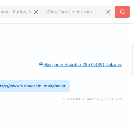
Maxglaner Hauptstr 29a | 5020, Salzburg
ttp://www.turnverein-maxglan.at
Zuletzt aktualisiert: 2/13/23, 10:16 PM