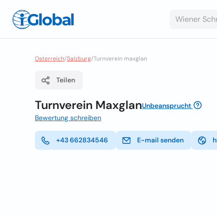
Osterreich
/
Salzburg
/
Turnverein maxglan
Teilen
Turnverein Maxglan
Unbeansprucht
Bewertung schreiben
+43 662834546
E-mail senden
h