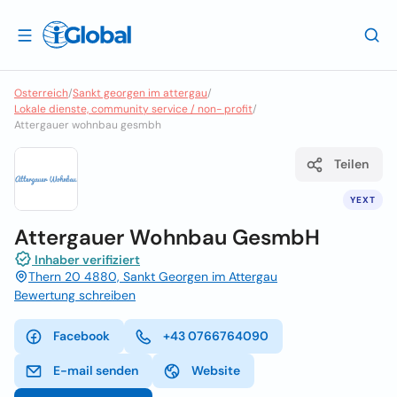
Osterreich
/
Sankt georgen im attergau
/
Lokale dienste, community service / non- profit
/
Attergauer wohnbau gesmbh
Teilen
YEXT
Attergauer Wohnbau GesmbH
Inhaber verifiziert
Thern 20 4880, Sankt Georgen im Attergau
Bewertung schreiben
Facebook
+43 0766764090
E-mail senden
Website