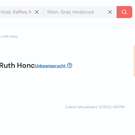
 ruth honc
 Ruth Honc
Unbeansprucht
Zuletzt aktualisiert: 2/13/23, 4:51 PM