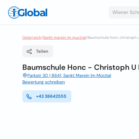
Osterreich
/
Sankt marein im murztal
/
Baumschule honc christoph u
Teilen
Baumschule Honc - Christoph U
Parkstr 30 | 8641, Sankt Marein Im Mürztal
Bewertung schreiben
+43 38642555