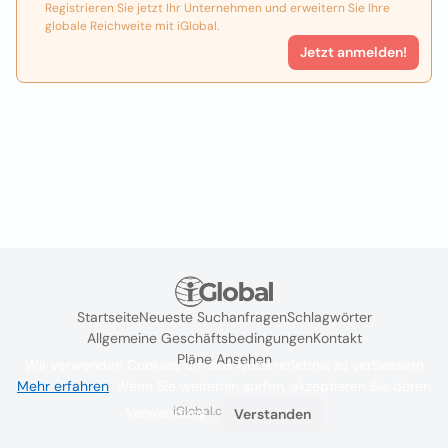
Registrieren Sie jetzt Ihr Unternehmen und erweitern Sie Ihre
globale Reichweite mit iGlobal.
Jetzt anmelden!
Startseite
Neueste Suchanfragen
Schlagwörter
Allgemeine Geschäftsbedingungen
Kontakt
Pläne Ansehen
Wir verwenden Cookies, um das Nutzererlebnis zu verbessern
Mehr erfahren
. Wenn Sie weiterhin surfen, akzeptieren Sie deren
iGlobal.co @ 2024
Verwendung.
Verstanden