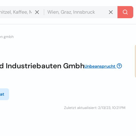
ten gmbh
nd Industriebauten Gmbh
Unbeansprucht
.at
Zuletzt aktualisiert: 2/13/23, 10:21 PM