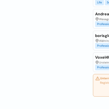
Life
S
Andreas
Wasaga
Professi
borisg
Währin
Professi
Voxel4
Urstein
Professi
Unter
Regist