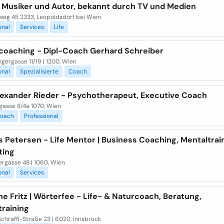
, Musiker und Autor, bekannt durch TV und Medien
weg 45 2333, Leopoldsdorf bei Wien
onal
Services
Life
coaching - Dipl-Coach Gerhard Schreiber
gergasse 11/19 | 1200, Wien
onal
Spezialisierte
Coach
lexander Rieder - Psychotherapeut, Executive Coach
gasse 8/4a 1070, Wien
oach
Professional
Petersen - Life Mentor | Business Coaching, Mentaltrain
ting
rgasse 48 | 1060, Wien
onal
Services
ne Fritz | Wörterfee - Life- & Naturcoach, Beratung,
training
chraffl-Straße 23 | 6020, Innsbruck