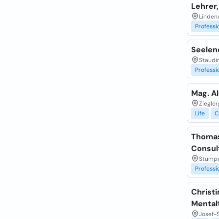
Lehrer
Linden
Professi
Seelen
Staudin
Professi
Mag. A
Ziegler
Life
C
Thomas 
Consul
Stumpe
Professi
Christi
Mental
Josef-S