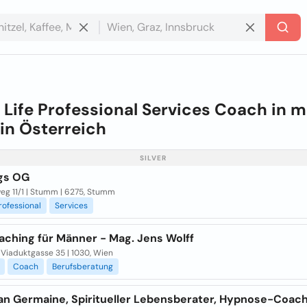
e
Life Professional Services Coach in m
 in
Österreich
SILVER
gs OG
eg 11/1 | Stumm | 6275, Stumm
rofessional
Services
aching für Männer - Mag. Jens Wolff
 Viaduktgasse 35 | 1030, Wien
Coach
Berufsberatung
ian Germaine, Spiritueller Lebensberater, Hypnose-Coach