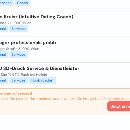
ervices
Coach
 Kruisz (Intuitive Dating Coach)
sse 21 | 1090, Wien
onal
Services
loger professionals gmbh
ger Straße 3 1090, Wien
onal
Services
U 3D-Druck Service & Dienstleister
 Süd 15 5412, Puch bei Hallein
onal
Services
Hobbybedarf
nehmer aufgepasst!
rieren Sie jetzt Ihr Unternehmen und erweitern Sie Ihre globale Reichweite mit i
Jetzt anm