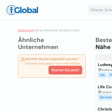
Osterreich
/
Life professional services coach
Ähnliche
Best
Unternehmen
Nähe
Möchten Sie hier aufgeführt werden?
Enhance your global reach with iGlobal.
Ludwe
Starten Sie jetzt!
Koflerw
Life
P
Life Co
Untere
Services
Christ