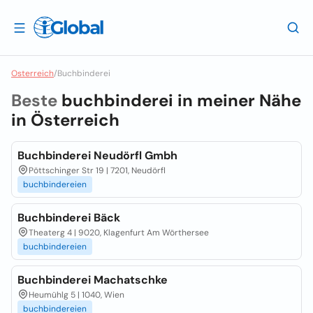
Osterreich
/
Buchbinderei
Beste
buchbinderei in meiner Nähe
in
Österreich
Buchbinderei Neudörfl Gmbh
Pöttschinger Str 19 | 7201, Neudörfl
buchbindereien
Buchbinderei Bäck
Theaterg 4 | 9020, Klagenfurt Am Wörthersee
buchbindereien
Buchbinderei Machatschke
Heumühlg 5 | 1040, Wien
buchbindereien