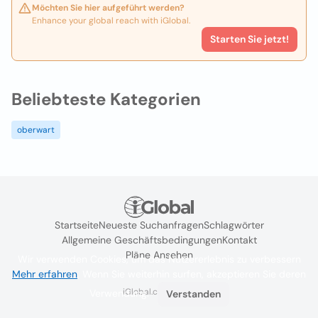
Möchten Sie hier aufgeführt werden?
Enhance your global reach with iGlobal.
Starten Sie jetzt!
Beliebteste Kategorien
oberwart
Startseite
Neueste Suchanfragen
Schlagwörter
Allgemeine Geschäftsbedingungen
Kontakt
Pläne Ansehen
Wir verwenden Cookies, um das Nutzererlebnis zu verbessern
Mehr erfahren
. Wenn Sie weiterhin surfen, akzeptieren Sie deren
iGlobal.co @ 2024
Verwendung.
Verstanden