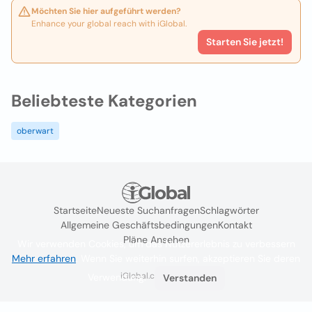
Möchten Sie hier aufgeführt werden?
Enhance your global reach with iGlobal.
Starten Sie jetzt!
Beliebteste Kategorien
oberwart
Startseite
Neueste Suchanfragen
Schlagwörter
Allgemeine Geschäftsbedingungen
Kontakt
Pläne Ansehen
Wir verwenden Cookies, um das Nutzererlebnis zu verbessern
Mehr erfahren
. Wenn Sie weiterhin surfen, akzeptieren Sie deren
iGlobal.co @ 2024
Verwendung.
Verstanden