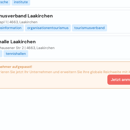
ische
institute
musverband Laakirchen
pl 1 | 4663, Laakirchen
usinformation
organisationentourismus
tourismusverband
halle Laakirchen
hausener Str 2 | 4663, Laakirchen
tennishallen
nehmer aufgepasst!
rieren Sie jetzt Ihr Unternehmen und erweitern Sie Ihre globale Reichweite mit i
Jetzt anm