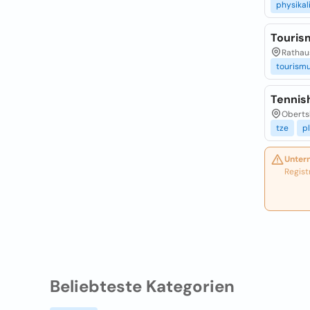
physikal
Touris
Rathaus
tourism
Tennis
Oberts
tze
pl
Unter
Regist
Beliebteste Kategorien