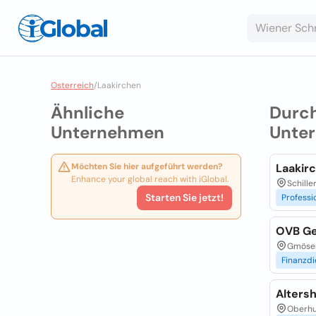
Osterreich
/
Laakirchen
Ähnliche
Durc
Unternehmen
Unte
Möchten Sie hier aufgeführt werden?
Laakir
Enhance your global reach with iGlobal.
Schille
Starten Sie jetzt!
Professi
OVB Ge
Gmöser
Finanzdi
Alters
Oberhu