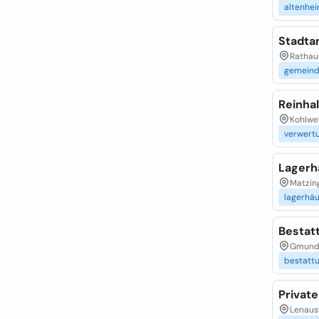
altenhe
Stadta
Rathaus
gemein
Reinha
Kohlweh
verwert
Lagerh
Matzing
lagerhä
Bestat
Gmundn
bestatt
Privat
Lenaust