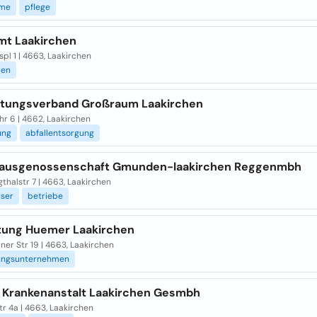
ime
pflege
mt Laakirchen
pl 1 | 4663, Laakirchen
den
ltungsverband Großraum Laakirchen
r 6 | 4662, Laakirchen
ung
abfallentsorgung
ausgenossenschaft Gmunden-laakirchen Reggenmbh
thalstr 7 | 4663, Laakirchen
user
betriebe
tung Huemer Laakirchen
er Str 19 | 4663, Laakirchen
ungsunternehmen
e Krankenanstalt Laakirchen Gesmbh
r 4a | 4663, Laakirchen