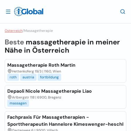
Osterreich
/
Massagetherapie
Beste
massagetherapie in meiner
Nähe in
Österreich
Massagetherapie Roth Martin
Hettenkoferg 19/3 | 1160, Wien
roth
austria
fortbildung
Depaoli Nicole Massagetherapie Liao
Arlbergstr 118 | 6900, Bregenz
massagen
Fachpraxis Für Massagetherapien -
Sporttherapeutin Hannelore Kimeswenger-heschl
Gartenweg 6 | 9500, Villach