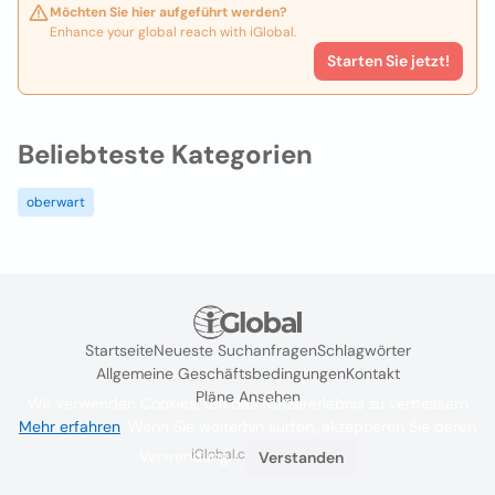
Möchten Sie hier aufgeführt werden?
Enhance your global reach with iGlobal.
Starten Sie jetzt!
Beliebteste Kategorien
oberwart
Startseite
Neueste Suchanfragen
Schlagwörter
Allgemeine Geschäftsbedingungen
Kontakt
Pläne Ansehen
Wir verwenden Cookies, um das Nutzererlebnis zu verbessern
Mehr erfahren
. Wenn Sie weiterhin surfen, akzeptieren Sie deren
iGlobal.co @ 2024
Verwendung.
Verstanden