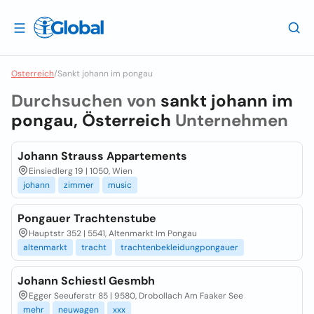
Osterreich
/
Sankt johann im pongau
Durchsuchen von
sankt johann im
pongau, Österreich
Unternehmen
Johann Strauss Appartements
Einsiedlerg 19 | 1050, Wien
johann
zimmer
music
Pongauer Trachtenstube
Hauptstr 352 | 5541, Altenmarkt Im Pongau
altenmarkt
tracht
trachtenbekleidungpongauer
Johann Schiestl Gesmbh
Egger Seeuferstr 85 | 9580, Drobollach Am Faaker See
mehr
neuwagen
xxx