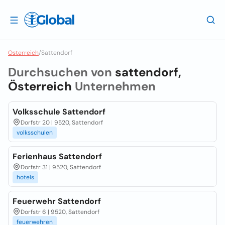
Osterreich
/
Sattendorf
Durchsuchen von
sattendorf,
Österreich
Unternehmen
Volksschule Sattendorf
Dorfstr 20 | 9520, Sattendorf
volksschulen
Ferienhaus Sattendorf
Dorfstr 31 | 9520, Sattendorf
hotels
Feuerwehr Sattendorf
Dorfstr 6 | 9520, Sattendorf
feuerwehren