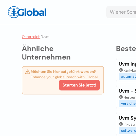
Osterreich
/
Uvm
Ähnliche
Best
Unternehmen
Uvm In
Karl-ko
Möchten Sie hier aufgeführt werden?
automat
Enhance your global reach with iGlobal.
Starten Sie jetzt!
Uvm - 
Herber
versich
Uvm S
Inkustr
softwar