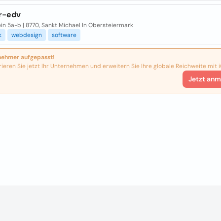
r-edv
in 5a-b | 8770, Sankt Michael In Obersteiermark
k
webdesign
software
nehmer aufgepasst!
rieren Sie jetzt Ihr Unternehmen und erweitern Sie Ihre globale Reichweite mit i
Jetzt anm