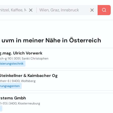
e
uvm in meiner Nähe in
Österreich
g.mag. Ulrich Vorwerk
ch-g 110 | 3051, Sankt Christophen
isierungstechnik
Steinkellner & Kaimbacher Og
thstr 6 | 9400, Wolfsberg
erungsagenten
ystems Gmbh
 1-7/3 | 3400, Klosterneuburg
e