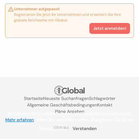
Unternehmer aufgepasst!
Registrieren Sie jetzt Ihr Unternehmen und erweitern Sie Ihre
globale Reichweite mit iGlobal.
Jetzt anmelden!
Startseite
Neueste Suchanfragen
Schlagwörter
Allgemeine Geschäftsbedingungen
Kontakt
Pläne Ansehen
Wir verwenden Cookies, um das Nutzererlebnis zu verbessern
Mehr erfahren
. Wenn Sie weiterhin surfen, akzeptieren Sie deren
iGlobal.co @ 2024
Verwendung.
Verstanden