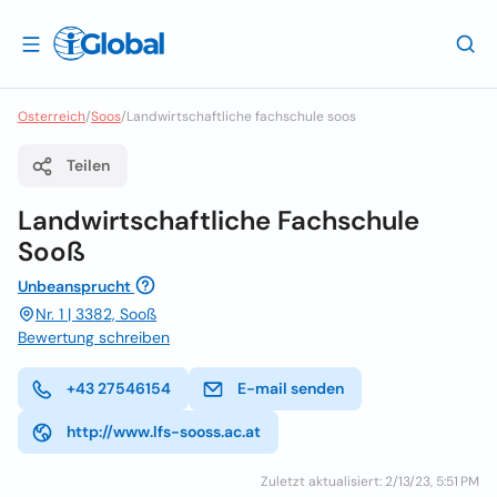
Osterreich
/
Soos
/
Landwirtschaftliche fachschule soos
Teilen
Landwirtschaftliche Fachschule
Sooß
Unbeansprucht
Nr. 1 | 3382, Sooß
Bewertung schreiben
+43 27546154
E-mail senden
http://www.lfs-sooss.ac.at
Zuletzt aktualisiert: 2/13/23, 5:51 PM