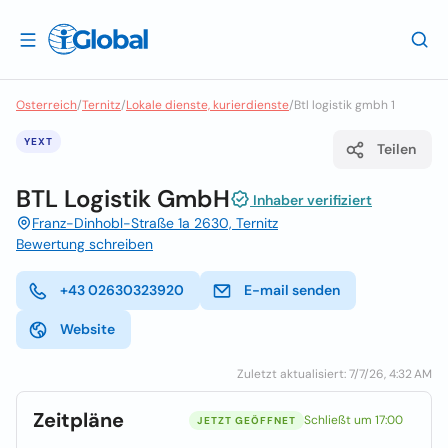
Osterreich
/
Ternitz
/
Lokale dienste, kurierdienste
/
Btl logistik gmbh 1
YEXT
Teilen
BTL Logistik GmbH
Inhaber verifiziert
Franz-Dinhobl-Straße 1a 2630, Ternitz
Bewertung schreiben
+43 02630323920
E-mail senden
Website
Zuletzt aktualisiert: 7/7/26, 4:32 AM
Zeitpläne
Schließt um 17:00
JETZT GEÖFFNET