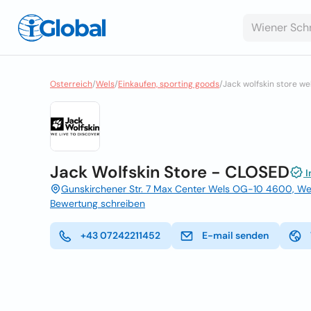
Osterreich
/
Wels
/
Einkaufen, sporting goods
/
Jack wolfskin store we
Jack Wolfskin Store - CLOSED
I
Gunskirchener Str. 7 Max Center Wels OG-10 4600, We
Bewertung schreiben
+43 07242211452
E-mail senden