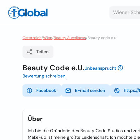
Osterreich
/
Wien
/
Beauty & wellness
/
Beauty code e u
Teilen
Beauty Code e.U.
Unbeansprucht
Bewertung schreiben
Facebook
E-mail senden
https:/
Über
Ich bin die Gründerin des Beauty Code Studios und zer
Make-up ist meine größte Leidenschaft. Ich möchte die