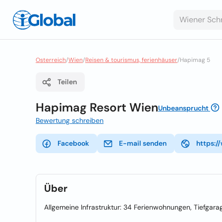
Osterreich
/
Wien
/
Reisen & tourismus, ferienhäuser
/
Hapimag 5
Teilen
Hapimag Resort Wien
Unbeansprucht
Bewertung schreiben
Facebook
E-mail senden
https:
Über
Allgemeine Infrastruktur: 34 Ferienwohnungen, Tiefg