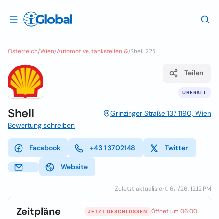
Osterreich
/
Wien
/
Automotive, tankstellen &
/
Shell 225
Teilen
UBERALL
Shell
Grinzinger Straße 137 1190, Wien
Bewertung schreiben
Facebook
+43 1 3702148
Twitter
Website
Zuletzt aktualisiert: 6/1/26, 12:12 PM
Zeitpläne
Öffnet um 06:00
JETZT GESCHLOSSEN