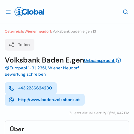
Osterreich
/
Wiener neudorf
/
Volksbank baden e gen 13
Teilen
Volksbank Baden E.gen
Unbeansprucht
Europapl 1-3 | 2351, Wiener Neudorf
Bewertung schreiben
+43 2236624280
http://www.baden.volksbank.at
Zuletzt aktualisiert: 2/13/23, 4:42 PM
Über