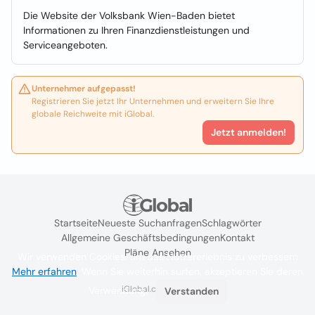
Die Website der Volksbank Wien-Baden bietet
Informationen zu Ihren Finanzdienstleistungen und
Serviceangeboten.
Unternehmer aufgepasst!
Registrieren Sie jetzt Ihr Unternehmen und erweitern Sie Ihre
globale Reichweite mit iGlobal.
Jetzt anmelden!
Startseite
Neueste Suchanfragen
Schlagwörter
Allgemeine Geschäftsbedingungen
Kontakt
Pläne Ansehen
Wir verwenden Cookies, um das Nutzererlebnis zu verbessern
Mehr erfahren
. Wenn Sie weiterhin surfen, akzeptieren Sie deren
iGlobal.co @ 2024
Verwendung.
Verstanden