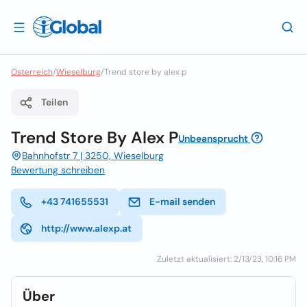
Osterreich
/
Wieselburg
/
Trend store by alex p
Teilen
Trend Store By Alex P
Unbeansprucht
Bahnhofstr 7 | 3250, Wieselburg
Bewertung schreiben
+43 741655531
E-mail senden
http://www.alexp.at
Zuletzt aktualisiert: 2/13/23, 10:16 PM
Über