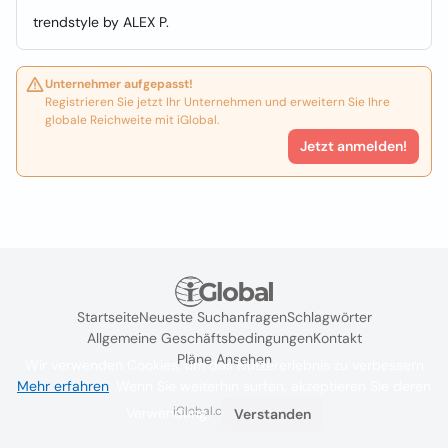
trendstyle by ALEX P.
Unternehmer aufgepasst!
Registrieren Sie jetzt Ihr Unternehmen und erweitern Sie Ihre
globale Reichweite mit iGlobal.
Jetzt anmelden!
Startseite
Neueste Suchanfragen
Schlagwörter
Allgemeine Geschäftsbedingungen
Kontakt
Pläne Ansehen
Wir verwenden Cookies, um das Nutzererlebnis zu verbessern
Mehr erfahren
. Wenn Sie weiterhin surfen, akzeptieren Sie deren
iGlobal.co @ 2024
Verwendung.
Verstanden