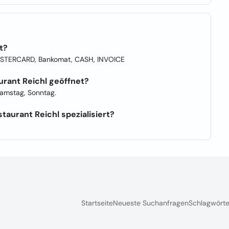
t?
ASTERCARD, Bankomat, CASH, INVOICE
rant Reichl geöffnet?
Samstag, Sonntag.
aurant Reichl spezialisiert?
Startseite
Neueste Suchanfragen
Schlagwörte