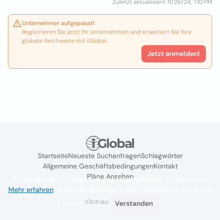
Zuletzt aktualisiert: 11/26/24, 7:10 PM
Unternehmer aufgepasst!
Registrieren Sie jetzt Ihr Unternehmen und erweitern Sie Ihre
globale Reichweite mit iGlobal.
Jetzt anmelden!
Startseite
Neueste Suchanfragen
Schlagwörter
Allgemeine Geschäftsbedingungen
Kontakt
Pläne Ansehen
Wir verwenden Cookies, um das Nutzererlebnis zu verbessern
Mehr erfahren
. Wenn Sie weiterhin surfen, akzeptieren Sie deren
iGlobal.co @ 2024
Verwendung.
Verstanden