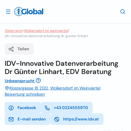
Osterreich
/
Wolkersdorf im weinviertel
/
Idv innovative datenverarbeitung dr gunter linhart
Teilen
IDV-Innovative Datenverarbeitung
Dr Günter Linhart, EDV Beratung
Unbeansprucht
Klostergasse 18 2120, Wolkersdorf im Weinviertel
Bewertung schreiben
Facebook
+43 0224555970
E-mail senden
https://www.idv.at