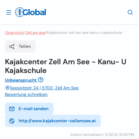
Osterreich
/
Zell am see
/
Kajakcenter zell am see kanu u kajakschule
Teilen
Kajakcenter Zell Am See - Kanu- U
Kajakschule
Unbeansprucht
Seespitzstr 24 | 5700, Zell Am See
Bewertung schreiben
E-mail senden
http://www.kajakcenter-zellamsee.at
Zuletzt aktualisiert: 2/13/23, 10:30 PM