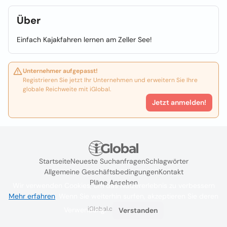
Über
Einfach Kajakfahren lernen am Zeller See!
Unternehmer aufgepasst!
Registrieren Sie jetzt Ihr Unternehmen und erweitern Sie Ihre
globale Reichweite mit iGlobal.
Jetzt anmelden!
Startseite
Neueste Suchanfragen
Schlagwörter
Allgemeine Geschäftsbedingungen
Kontakt
Pläne Ansehen
Wir verwenden Cookies, um das Nutzererlebnis zu verbessern
Mehr erfahren
. Wenn Sie weiterhin surfen, akzeptieren Sie deren
iGlobal.co @ 2024
Verwendung.
Verstanden