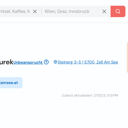
urek
Steinerg 3-5 | 5700, Zell Am See
Unbeansprucht
lamsee.at
Zuletzt aktualisiert: 2/13/23, 5:13 PM