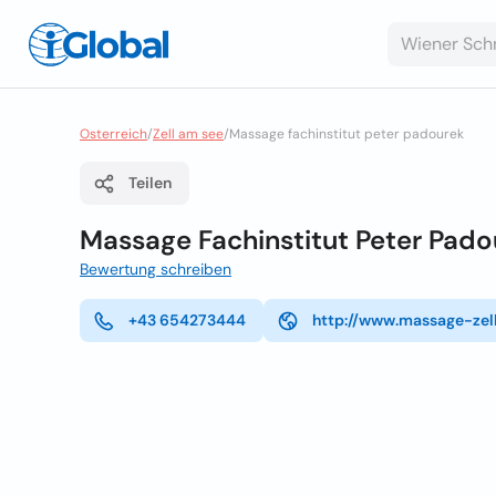
Osterreich
/
Zell am see
/
Massage fachinstitut peter padourek
Teilen
Massage Fachinstitut Peter Pado
Bewertung schreiben
+43 654273444
http://www.massage-zel