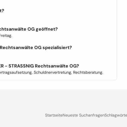
t?
chtsanwälte OG geöffnet?
reitag.
Rechtsanwälte OG spezialisiert?
KER - STRASSNIG Rechtsanwälte OG?
ertragsaufsetzung, Schuldnervertretung, Rechtsberatung.
Startseite
Neueste Suchanfragen
Schlagwörte