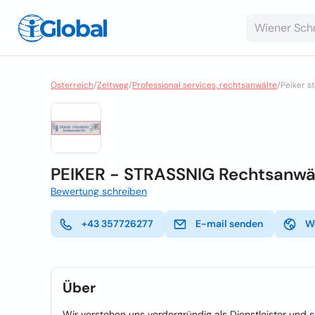
Osterreich
/
Zeltweg
/
Professional services, rechtsanwälte
/
Peiker s
PEIKER - STRASSNIG Rechtsanwä
Bewertung schreiben
+43 357726277
E-mail senden
W
Über
Wir verstehen uns vordergründig als Dienstleister und s