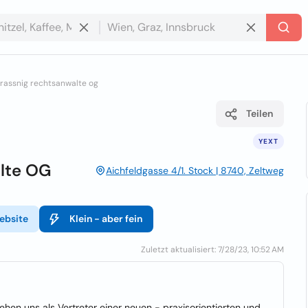
trassnig rechtsanwalte og
Teilen
YEXT
lte OG
Aichfeldgasse 4/1. Stock | 8740, Zeltweg
ebsite
Klein - aber fein
Zuletzt aktualisiert: 7/28/23, 10:52 AM
ehen uns als Vertreter einer neuen - praxisorientierten und