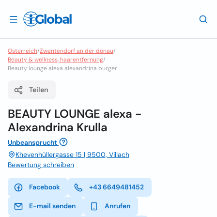
Osterreich
/
Zwentendorf an der donau
/
Beauty & wellness, haarentfernung
/
Beauty lounge alexa alexandrina burger
Teilen
BEAUTY LOUNGE alexa -
Alexandrina Krulla
Unbeansprucht
Khevenhüllergasse 15 | 9500, Villach
Bewertung schreiben
Facebook
+43 6649481452
E-mail senden
Anrufen